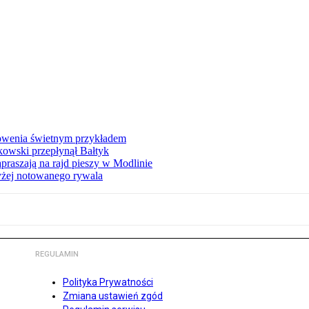
łowenia świetnym przykładem
owski przepłynął Bałtyk
apraszają na rajd pieszy w Modlinie
yżej notowanego rywala
REGULAMIN
Polityka Prywatności
Zmiana ustawień zgód