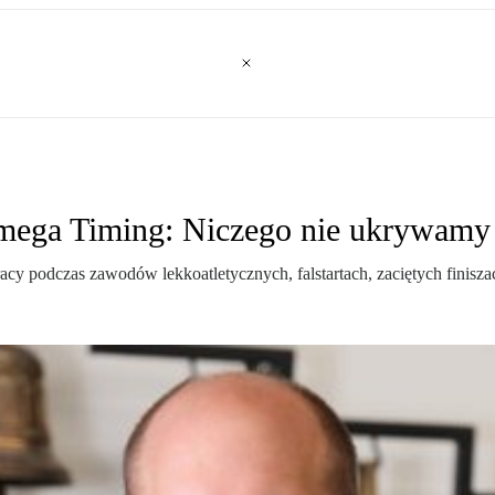
 Omega Timing: Niczego nie ukrywamy
y podczas zawodów lekkoatletycznych, falstartach, zaciętych finiszac