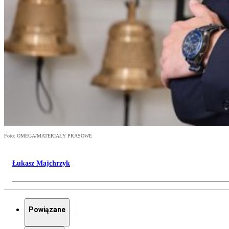
Foto: OMEGA/MATERIAŁY PRASOWE
Łukasz Majchrzyk
Powiązane