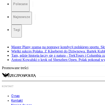
Polecane
Najnowsze
Tagi
Master Plany szansą na poprawę kondycji polskiego sportu. S
Wielki sukces Polaka. Z Kåsebergi do Dziwnowa. Bartek Kubk
Tam, gdzie historia łączy się z naturą - TrekTours i Columbia z
Antoni Kowalski o krok od Shenzhen Open. Polak pokonał w
Promowane treści
KONTAKT
O nas
Kontakt