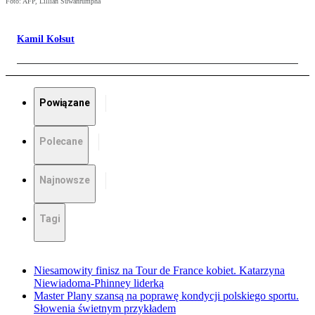
Foto: AFP, Lillian Suwanrumpha
Kamil Kołsut
Powiązane
Polecane
Najnowsze
Tagi
Niesamowity finisz na Tour de France kobiet. Katarzyna
Niewiadoma-Phinney liderką
Master Plany szansą na poprawę kondycji polskiego sportu.
Słowenia świetnym przykładem