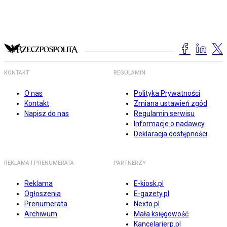
KONTAKT
REGULAMIN
O nas
Polityka Prywatności
Kontakt
Zmiana ustawień zgód
Napisz do nas
Regulamin serwisu
Informacje o nadawcy
Deklaracja dostępności
REKLAMA I PRENUMERATA
PARTNERZY
Reklama
E-kiosk.pl
Ogłoszenia
E-gazety.pl
Prenumerata
Nexto.pl
Archiwum
Mała księgowość
Kancelarierp.pl