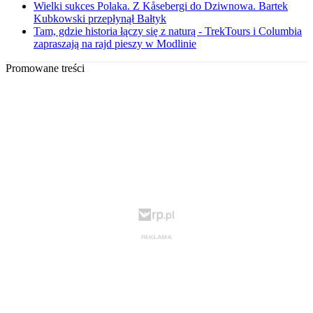
Wielki sukces Polaka. Z Kåsebergi do Dziwnowa. Bartek
Kubkowski przepłynął Bałtyk
Tam, gdzie historia łączy się z naturą - TrekTours i Columbia
zapraszają na rajd pieszy w Modlinie
Promowane treści