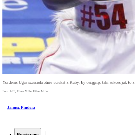
Yordenis Ugas sześciokrotnie uciekał z Kuby, by osiągnąć taki sukces jak to
Foto: AFP, Ethan Miller Ethan Miller
Janusz Pindera
Powiązane