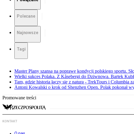
Polecane
Najnowsze
Tagi
Master Plany szansą na poprawę kondycji polskiego sportu. S
Wielki sukces Polaka. Z Kåsebergi do Dziwnowa. Bartek Kubk
Tam, gdzie historia łączy się z naturą - TrekTours i Columbia z
Antoni Kowalski o krok od Shenzhen Open. Polak pokonał w
Promowane treści
KONTAKT
O nas