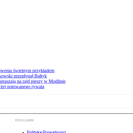
łowenia świetnym przykładem
owski przepłynął Bałtyk
apraszają na rajd pieszy w Modlinie
yżej notowanego rywala
REGULAMIN
Polityka Prywatności