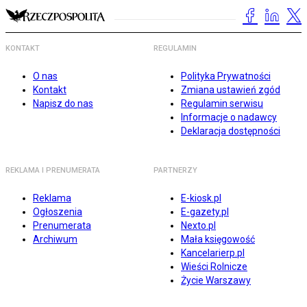
KONTAKT
REGULAMIN
O nas
Polityka Prywatności
Kontakt
Zmiana ustawień zgód
Napisz do nas
Regulamin serwisu
Informacje o nadawcy
Deklaracja dostępności
REKLAMA I PRENUMERATA
PARTNERZY
Reklama
E-kiosk.pl
Ogłoszenia
E-gazety.pl
Prenumerata
Nexto.pl
Archiwum
Mała księgowość
Kancelarierp.pl
Wieści Rolnicze
Życie Warszawy