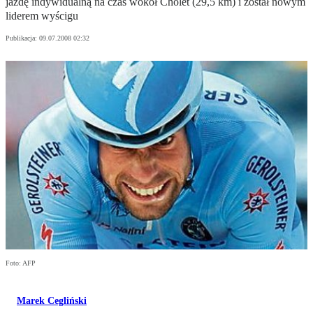
jazdę indywidualną na czas wokół Cholet (29,5 km) i został nowym
liderem wyścigu
Publikacja:
09.07.2008 02:32
Foto: AFP
Marek Cegliński