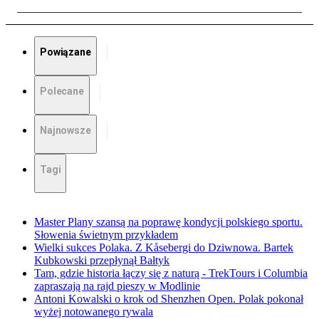
Powiązane
Polecane
Najnowsze
Tagi
Master Plany szansą na poprawę kondycji polskiego sportu.
Słowenia świetnym przykładem
Wielki sukces Polaka. Z Kåsebergi do Dziwnowa. Bartek
Kubkowski przepłynął Bałtyk
Tam, gdzie historia łączy się z naturą - TrekTours i Columbia
zapraszają na rajd pieszy w Modlinie
Antoni Kowalski o krok od Shenzhen Open. Polak pokonał
wyżej notowanego rywala