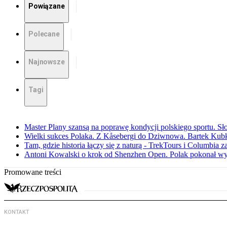
Powiązane
Polecane
Najnowsze
Tagi
Master Plany szansą na poprawę kondycji polskiego sportu. S
Wielki sukces Polaka. Z Kåsebergi do Dziwnowa. Bartek Kubk
Tam, gdzie historia łączy się z naturą - TrekTours i Columbia z
Antoni Kowalski o krok od Shenzhen Open. Polak pokonał w
Promowane treści
KONTAKT