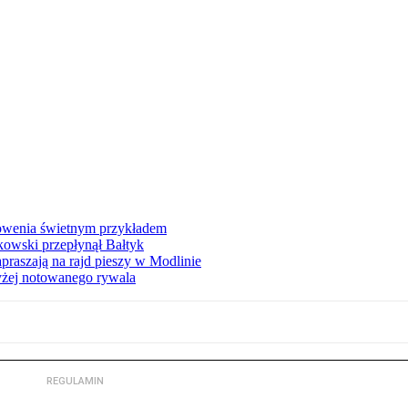
łowenia świetnym przykładem
owski przepłynął Bałtyk
apraszają na rajd pieszy w Modlinie
yżej notowanego rywala
REGULAMIN