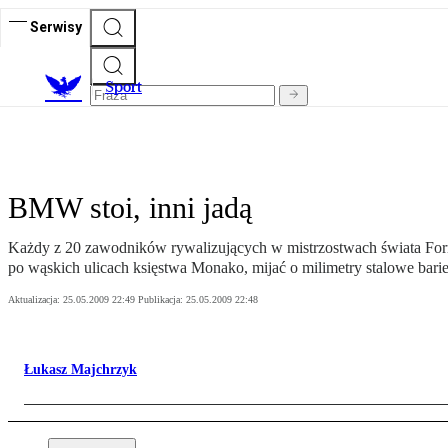
Serwisy
S
port
BMW stoi, inni jadą
Każdy z 20 zawodników rywalizujących w mistrzostwach świata Formu
po wąskich ulicach księstwa Monako, mijać o milimetry stalowe barie
Aktualizacja:
25.05.2009 22:49
Publikacja:
25.05.2009 22:48
Łukasz Majchrzyk