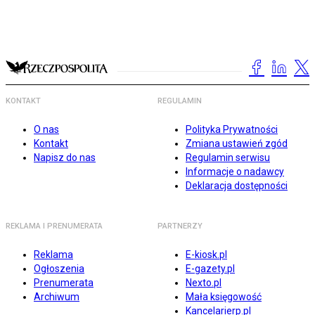
KONTAKT
REGULAMIN
O nas
Polityka Prywatności
Kontakt
Zmiana ustawień zgód
Napisz do nas
Regulamin serwisu
Informacje o nadawcy
Deklaracja dostępności
REKLAMA I PRENUMERATA
PARTNERZY
Reklama
E-kiosk.pl
Ogłoszenia
E-gazety.pl
Prenumerata
Nexto.pl
Archiwum
Mała księgowość
Kancelarierp.pl