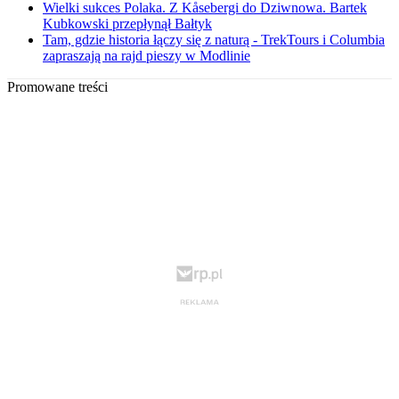
Wielki sukces Polaka. Z Kåsebergi do Dziwnowa. Bartek
Kubkowski przepłynął Bałtyk
Tam, gdzie historia łączy się z naturą - TrekTours i Columbia
zapraszają na rajd pieszy w Modlinie
Promowane treści