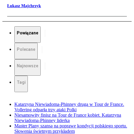
Łukasz Majchrzyk
Powiązane
Polecane
Najnowsze
Tagi
Katarzyna Niewiadoma-Phinney druga w Tour de France.
Vollering odparła trzy ataki Polki
Niesamowity finisz na Tour de France kobiet. Katarzyna
Niewiadoma-Phinney liderką
Master Plany szansą na poprawę kondycji polskiego sportu.
Słowenia świetnym przykładem