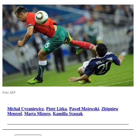
Foto: AFP
Michał Cyraniewicz
,
Piotr Litka
,
Paweł Majewski
,
Zbigniew
Mentzel
,
Marta Mizuro
,
Kamilla Staszak