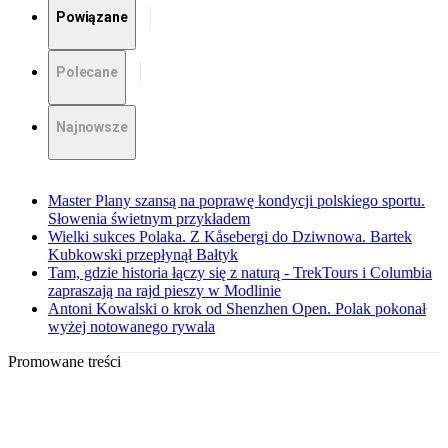
Powiązane
Polecane
Najnowsze
Master Plany szansą na poprawę kondycji polskiego sportu.
Słowenia świetnym przykładem
Wielki sukces Polaka. Z Kåsebergi do Dziwnowa. Bartek
Kubkowski przepłynął Bałtyk
Tam, gdzie historia łączy się z naturą - TrekTours i Columbia
zapraszają na rajd pieszy w Modlinie
Antoni Kowalski o krok od Shenzhen Open. Polak pokonał
wyżej notowanego rywala
Promowane treści