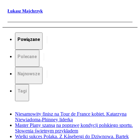
Łukasz Majchrzyk
Powiązane
Polecane
Najnowsze
Tagi
Niesamowity finisz na Tour de France kobiet. Katarzyna
Niewiadoma-Phinney liderką
Master Plany szansą na poprawę kondycji polskiego sportu.
Słowenia świetnym przykładem
Wielki sukces Polaka. Z Kåsebergi do Dziwnowa. Bartek