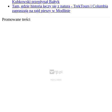
Kubkowski przepłynął Bałtyk
Tam, gdzie historia łączy się z naturą - TrekTours i Columbia
zapraszają na rajd pieszy w Modlinie
Promowane treści