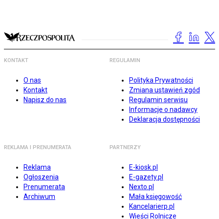
KONTAKT
REGULAMIN
O nas
Polityka Prywatności
Kontakt
Zmiana ustawień zgód
Napisz do nas
Regulamin serwisu
Informacje o nadawcy
Deklaracja dostępności
REKLAMA I PRENUMERATA
PARTNERZY
Reklama
E-kiosk.pl
Ogłoszenia
E-gazety.pl
Prenumerata
Nexto.pl
Archiwum
Mała księgowość
Kancelarierp.pl
Wieści Rolnicze