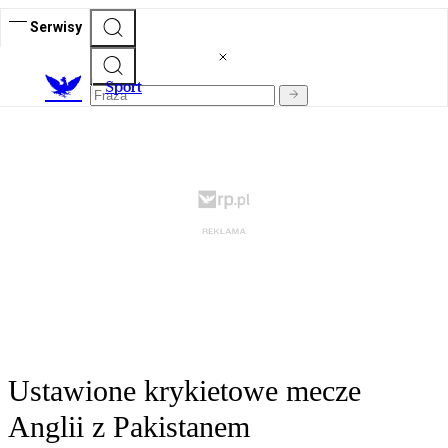
Serwisy
S
port
Ustawione krykietowe mecze
Anglii z Pakistanem