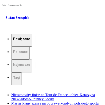
Foto: Rzeczpospolita
Stefan Szczepłek
Powiązane
Polecane
Najnowsze
Tagi
Niesamowity finisz na Tour de France kobiet. Katarzyna
Niewiadoma-Phinney liderką
Master Plany szansą na poprawę kondycji polskiego sportu.