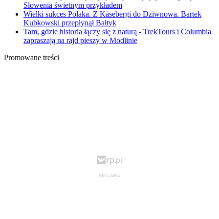
Słowenia świetnym przykładem
Wielki sukces Polaka. Z Kåsebergi do Dziwnowa. Bartek
Kubkowski przepłynął Bałtyk
Tam, gdzie historia łączy się z naturą - TrekTours i Columbia
zapraszają na rajd pieszy w Modlinie
Promowane treści