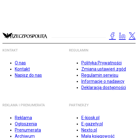
KONTAKT
REGULAMIN
O nas
Polityka Prywatności
Kontakt
Zmiana ustawień zgód
Napisz do nas
Regulamin serwisu
Informacje o nadawcy
Deklaracja dostępności
REKLAMA I PRENUMERATA
PARTNERZY
Reklama
E-kiosk.pl
Ogłoszenia
E-gazety.pl
Prenumerata
Nexto.pl
Archiwum
Mała księgowość