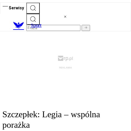
Serwisy
S
port
Szczepłek: Legia – wspólna
porażka