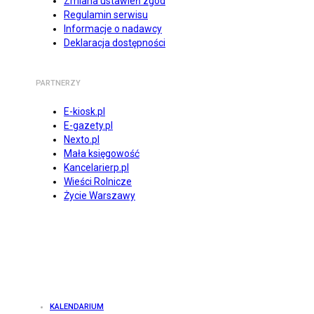
Zmiana ustawień zgód
Regulamin serwisu
Informacje o nadawcy
Deklaracja dostępności
PARTNERZY
E-kiosk.pl
E-gazety.pl
Nexto.pl
Mała księgowość
Kancelarierp.pl
Wieści Rolnicze
Życie Warszawy
KALENDARIUM