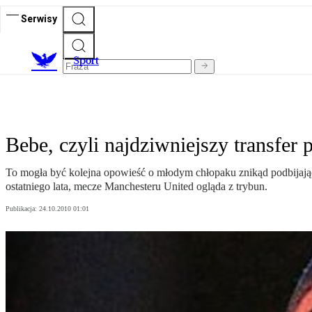
Serwisy
S
port
Bebe, czyli najdziwniejszy transfer p
To mogła być kolejna opowieść o młodym chłopaku znikąd podbijającym
ostatniego lata, mecze Manchesteru United ogląda z trybun.
Publikacja:
24.10.2010 01:01