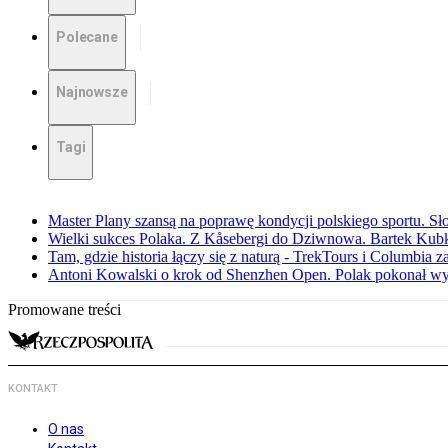
Polecane
Najnowsze
Tagi
Master Plany szansą na poprawę kondycji polskiego sportu. S
Wielki sukces Polaka. Z Kåsebergi do Dziwnowa. Bartek Kubk
Tam, gdzie historia łączy się z naturą - TrekTours i Columbia z
Antoni Kowalski o krok od Shenzhen Open. Polak pokonał w
Promowane treści
KONTAKT
O nas