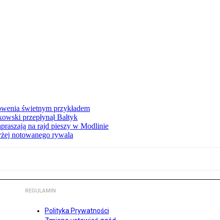
łowenia świetnym przykładem
owski przepłynął Bałtyk
apraszają na rajd pieszy w Modlinie
yżej notowanego rywala
REGULAMIN
Polityka Prywatności