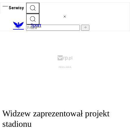
Serwisy
S
port
Widzew zaprezentował projekt
stadionu