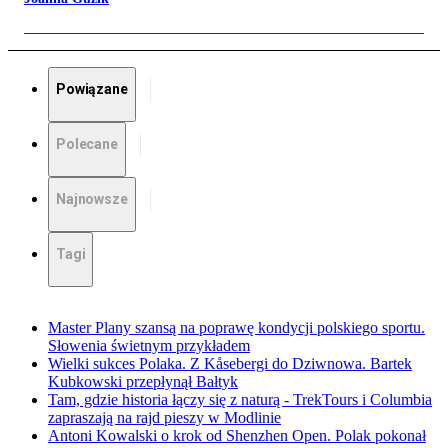
Powiązane
Polecane
Najnowsze
Tagi
Master Plany szansą na poprawę kondycji polskiego sportu.
Słowenia świetnym przykładem
Wielki sukces Polaka. Z Kåsebergi do Dziwnowa. Bartek
Kubkowski przepłynął Bałtyk
Tam, gdzie historia łączy się z naturą - TrekTours i Columbia
zapraszają na rajd pieszy w Modlinie
Antoni Kowalski o krok od Shenzhen Open. Polak pokonał