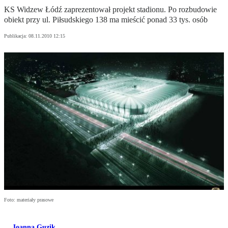
KS Widzew Łódź zaprezentował projekt stadionu. Po rozbudowie
obiekt przy ul. Piłsudskiego 138 ma mieścić ponad 33 tys. osób
Publikacja:
08.11.2010 12:15
Foto: materiały prasowe
Joanna Guzik