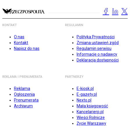
KONTAKT
REGULAMIN
O nas
Polityka Prywatności
Kontakt
Zmiana ustawień zgód
Napisz do nas
Regulamin serwisu
Informacje o nadawcy
Deklaracja dostępności
REKLAMA I PRENUMERATA
PARTNERZY
Reklama
E-kiosk.pl
Ogłoszenia
E-gazety.pl
Prenumerata
Nexto.pl
Archiwum
Mała księgowość
Kancelarierp.pl
Wieści Rolnicze
Życie Warszawy