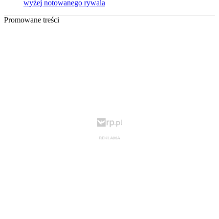
wyżej notowanego rywala
Promowane treści