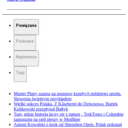
Powiązane
Polecane
Najnowsze
Tagi
Master Plany szansą na poprawę kondycji polskiego sportu.
Słowenia świetnym przykładem
Wielki sukces Polaka. Z Kåsebergi do Dziwnowa. Bartek
Kubkowski przepłynął Bałtyk
Tam, gdzie historia łączy się z naturą - TrekTours i Columbia
zapraszają na rajd pieszy w Modlinie
Antoni Kowalski o krok od Shenzhen Open. Polak pokonał