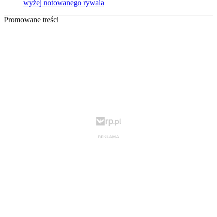
wyżej notowanego rywala
Promowane treści