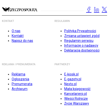
KONTAKT
REGULAMIN
O nas
Polityka Prywatności
Kontakt
Zmiana ustawień zgód
Napisz do nas
Regulamin serwisu
Informacje o nadawcy
Deklaracja dostępności
REKLAMA I PRENUMERATA
PARTNERZY
Reklama
E-kiosk.pl
Ogłoszenia
E-gazety.pl
Prenumerata
Nexto.pl
Archiwum
Mała księgowość
Kancelarierp.pl
Wieści Rolnicze
Życie Warszawy