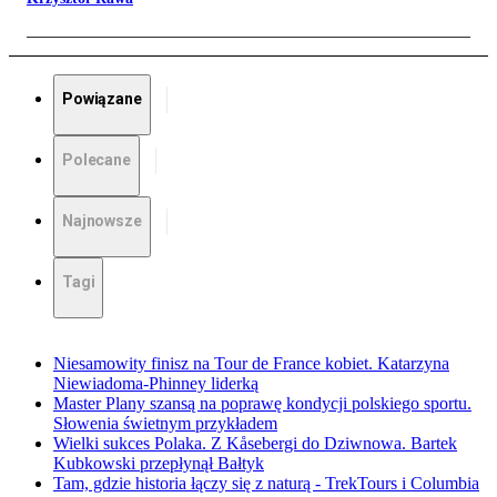
Powiązane
Polecane
Najnowsze
Tagi
Niesamowity finisz na Tour de France kobiet. Katarzyna
Niewiadoma-Phinney liderką
Master Plany szansą na poprawę kondycji polskiego sportu.
Słowenia świetnym przykładem
Wielki sukces Polaka. Z Kåsebergi do Dziwnowa. Bartek
Kubkowski przepłynął Bałtyk
Tam, gdzie historia łączy się z naturą - TrekTours i Columbia