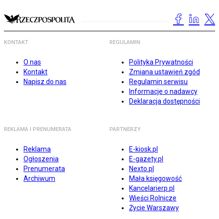
KONTAKT
REGULAMIN
O nas
Polityka Prywatności
Kontakt
Zmiana ustawień zgód
Napisz do nas
Regulamin serwisu
Informacje o nadawcy
Deklaracja dostępności
REKLAMA I PRENUMERATA
PARTNERZY
Reklama
E-kiosk.pl
Ogłoszenia
E-gazety.pl
Prenumerata
Nexto.pl
Archiwum
Mała księgowość
Kancelarierp.pl
Wieści Rolnicze
Życie Warszawy