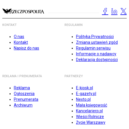
KONTAKT
REGULAMIN
O nas
Polityka Prywatności
Kontakt
Zmiana ustawień zgód
Napisz do nas
Regulamin serwisu
Informacje o nadawcy
Deklaracja dostępności
REKLAMA I PRENUMERATA
PARTNERZY
Reklama
E-kiosk.pl
Ogłoszenia
E-gazety.pl
Prenumerata
Nexto.pl
Archiwum
Mała księgowość
Kancelarierp.pl
Wieści Rolnicze
Życie Warszawy