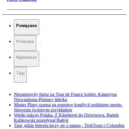
Powiązane
Polecane
Najnowsze
Tagi
Niesamowity finisz na Tour de France kobiet. Katarzyna
Niewiadoma-Phinney liderką
Master Plany szansą na poprawę kondycji polskiego sportu.
Słowenia świetnym przykładem
Wielki sukces Polaka. Z Kåsebergi do Dziwnowa. Bartek
Kubkowski przepłynął Bałtyk
Tam, gdzie historia łączy się z naturą - TrekTours i Columbia