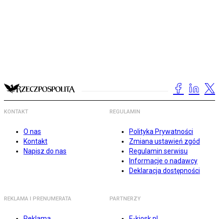
KONTAKT
REGULAMIN
O nas
Polityka Prywatności
Kontakt
Zmiana ustawień zgód
Napisz do nas
Regulamin serwisu
Informacje o nadawcy
Deklaracja dostępności
REKLAMA I PRENUMERATA
PARTNERZY
Reklama
E-kiosk.pl