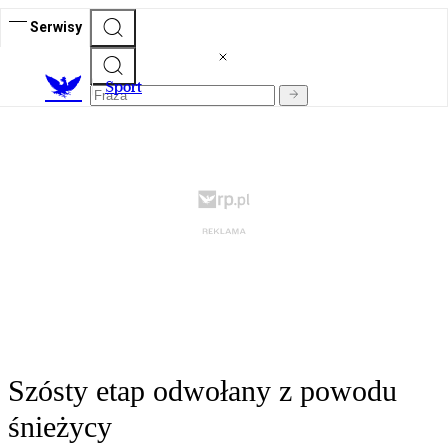
Serwisy
S
port
Szósty etap odwołany z powodu
śnieżycy