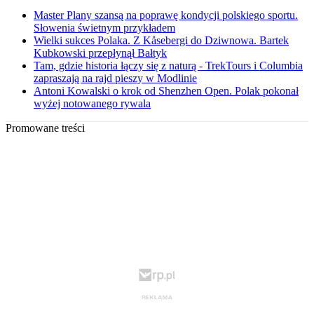
Master Plany szansą na poprawę kondycji polskiego sportu.
Słowenia świetnym przykładem
Wielki sukces Polaka. Z Kåsebergi do Dziwnowa. Bartek
Kubkowski przepłynął Bałtyk
Tam, gdzie historia łączy się z naturą - TrekTours i Columbia
zapraszają na rajd pieszy w Modlinie
Antoni Kowalski o krok od Shenzhen Open. Polak pokonał
wyżej notowanego rywala
Promowane treści