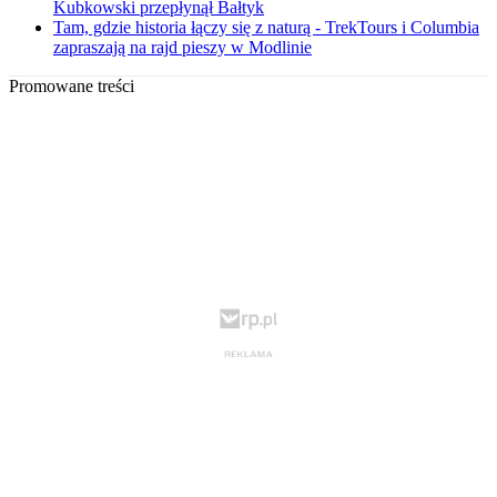
Kubkowski przepłynął Bałtyk
Tam, gdzie historia łączy się z naturą - TrekTours i Columbia
zapraszają na rajd pieszy w Modlinie
Promowane treści