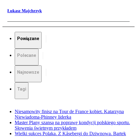
Łukasz Majchrzyk
Powiązane
Polecane
Najnowsze
Tagi
Niesamowity finisz na Tour de France kobiet. Katarzyna
Niewiadoma-Phinney liderką
Master Plany szansą na poprawę kondycji polskiego sportu.
Słowenia świetnym przykładem
Wielki sukces Polaka. Z Kåsebergi do Dziwnowa. Bartek