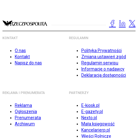
KONTAKT
REGULAMIN
O nas
Polityka Prywatności
Kontakt
Zmiana ustawień zgód
Napisz do nas
Regulamin serwisu
Informacje o nadawcy
Deklaracja dostępności
REKLAMA I PRENUMERATA
PARTNERZY
Reklama
E-kiosk.pl
Ogłoszenia
E-gazety.pl
Prenumerata
Nexto.pl
Archiwum
Mała księgowość
Kancelarierp.pl
Wieści Rolnicze