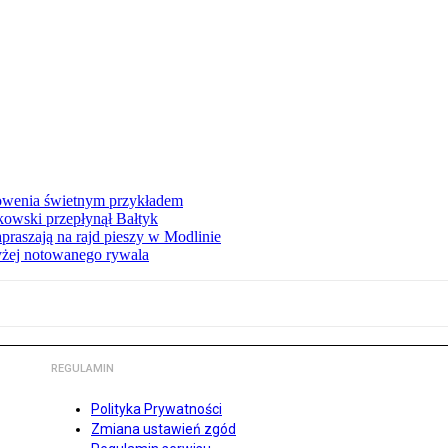
łowenia świetnym przykładem
owski przepłynął Bałtyk
apraszają na rajd pieszy w Modlinie
yżej notowanego rywala
REGULAMIN
Polityka Prywatności
Zmiana ustawień zgód