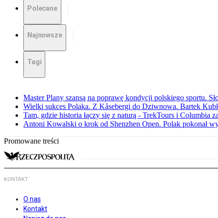
Polecane
Najnowsze
Tagi
Master Plany szansą na poprawę kondycji polskiego sportu. S
Wielki sukces Polaka. Z Kåsebergi do Dziwnowa. Bartek Kubk
Tam, gdzie historia łączy się z naturą - TrekTours i Columbia z
Antoni Kowalski o krok od Shenzhen Open. Polak pokonał w
Promowane treści
KONTAKT
O nas
Kontakt