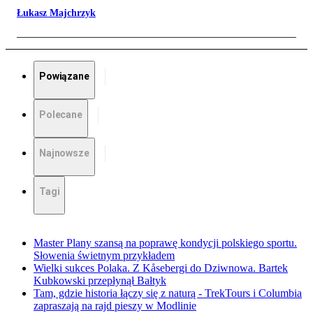
Łukasz Majchrzyk
Powiązane
Polecane
Najnowsze
Tagi
Master Plany szansą na poprawę kondycji polskiego sportu.
Słowenia świetnym przykładem
Wielki sukces Polaka. Z Kåsebergi do Dziwnowa. Bartek
Kubkowski przepłynął Bałtyk
Tam, gdzie historia łączy się z naturą - TrekTours i Columbia
zapraszają na rajd pieszy w Modlinie