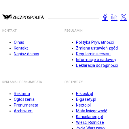
KONTAKT
REGULAMIN
O nas
Polityka Prywatności
Kontakt
Zmiana ustawień zgód
Napisz do nas
Regulamin serwisu
Informacje o nadawcy
Deklaracja dostępności
REKLAMA I PRENUMERATA
PARTNERZY
Reklama
E-kiosk.pl
Ogłoszenia
E-gazety.pl
Prenumerata
Nexto.pl
Archiwum
Mała księgowość
Kancelarierp.pl
Wieści Rolnicze
Życie Warszawy