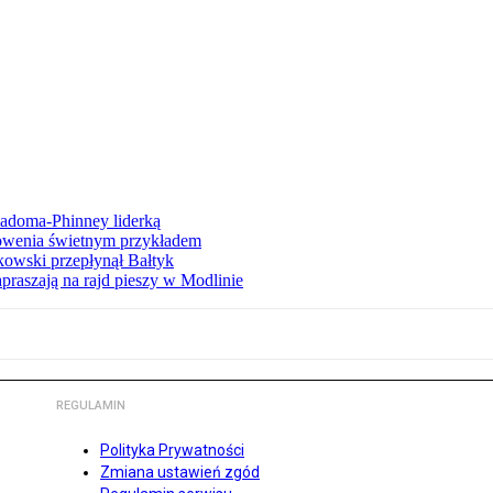
iadoma-Phinney liderką
łowenia świetnym przykładem
owski przepłynął Bałtyk
apraszają na rajd pieszy w Modlinie
REGULAMIN
Polityka Prywatności
Zmiana ustawień zgód