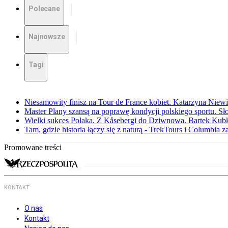
Polecane
Najnowsze
Tagi
Niesamowity finisz na Tour de France kobiet. Katarzyna Niew
Master Plany szansą na poprawę kondycji polskiego sportu. S
Wielki sukces Polaka. Z Kåsebergi do Dziwnowa. Bartek Kubk
Tam, gdzie historia łączy się z naturą - TrekTours i Columbia z
Promowane treści
KONTAKT
O nas
Kontakt