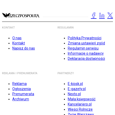
KONTAKT
REGULAMIN
O nas
Polityka Prywatności
Kontakt
Zmiana ustawień zgód
Napisz do nas
Regulamin serwisu
Informacje o nadawcy
Deklaracja dostępności
REKLAMA I PRENUMERATA
PARTNERZY
Reklama
E-kiosk.pl
Ogłoszenia
E-gazety.pl
Prenumerata
Nexto.pl
Archiwum
Mała księgowość
Kancelarierp.pl
Wieści Rolnicze
Życie Warszawy