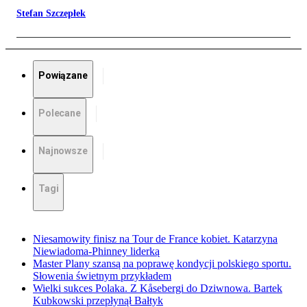
Stefan Szczepłek
Powiązane
Polecane
Najnowsze
Tagi
Niesamowity finisz na Tour de France kobiet. Katarzyna
Niewiadoma-Phinney liderką
Master Plany szansą na poprawę kondycji polskiego sportu.
Słowenia świetnym przykładem
Wielki sukces Polaka. Z Kåsebergi do Dziwnowa. Bartek
Kubkowski przepłynął Bałtyk