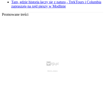
Tam, gdzie historia łączy się z naturą - TrekTours i Columbia
zapraszają na rajd pieszy w Modlinie
Promowane treści