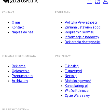
KONTAKT
REGULAMIN
O nas
Polityka Prywatności
Kontakt
Zmiana ustawień zgód
Napisz do nas
Regulamin serwisu
Informacje o nadawcy
Deklaracja dostępności
REKLAMA I PRENUMERATA
PARTNERZY
Reklama
E-kiosk.pl
Ogłoszenia
E-gazety.pl
Prenumerata
Nexto.pl
Archiwum
Mała księgowość
Kancelarierp.pl
Wieści Rolnicze
Życie Warszawy
NASZE WYDARZENIA