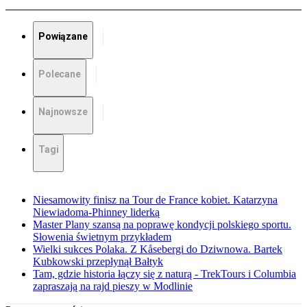
Powiązane
Polecane
Najnowsze
Tagi
Niesamowity finisz na Tour de France kobiet. Katarzyna
Niewiadoma-Phinney liderką
Master Plany szansą na poprawę kondycji polskiego sportu.
Słowenia świetnym przykładem
Wielki sukces Polaka. Z Kåsebergi do Dziwnowa. Bartek
Kubkowski przepłynął Bałtyk
Tam, gdzie historia łączy się z naturą - TrekTours i Columbia
zapraszają na rajd pieszy w Modlinie