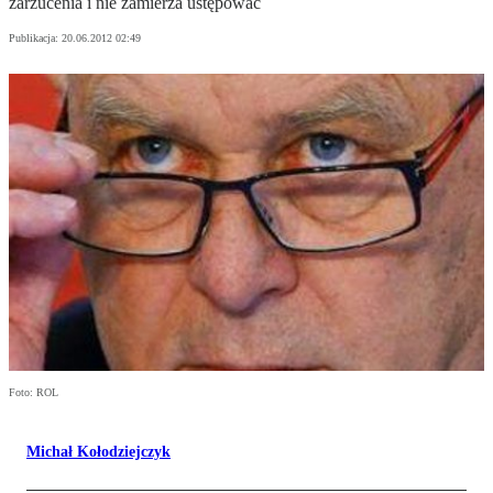
zarzucenia i nie zamierza ustępować
Publikacja:
20.06.2012 02:49
Foto: ROL
Michał Kołodziejczyk