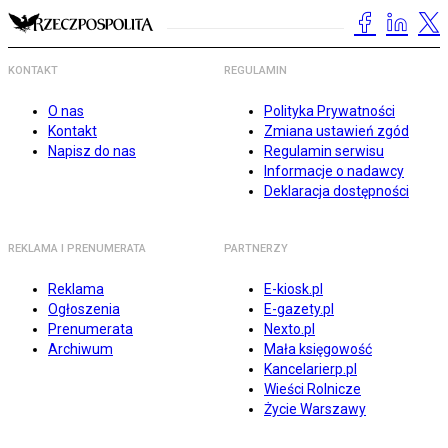
KONTAKT
REGULAMIN
O nas
Polityka Prywatności
Kontakt
Zmiana ustawień zgód
Napisz do nas
Regulamin serwisu
Informacje o nadawcy
Deklaracja dostępności
REKLAMA I PRENUMERATA
PARTNERZY
Reklama
E-kiosk.pl
Ogłoszenia
E-gazety.pl
Prenumerata
Nexto.pl
Archiwum
Mała księgowość
Kancelarierp.pl
Wieści Rolnicze
Życie Warszawy