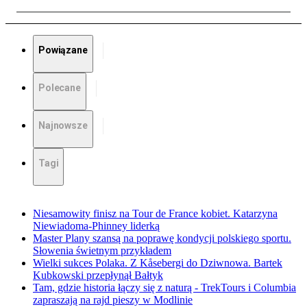
Powiązane
Polecane
Najnowsze
Tagi
Niesamowity finisz na Tour de France kobiet. Katarzyna
Niewiadoma-Phinney liderką
Master Plany szansą na poprawę kondycji polskiego sportu.
Słowenia świetnym przykładem
Wielki sukces Polaka. Z Kåsebergi do Dziwnowa. Bartek
Kubkowski przepłynął Bałtyk
Tam, gdzie historia łączy się z naturą - TrekTours i Columbia
zapraszają na rajd pieszy w Modlinie