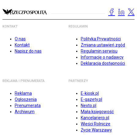
KONTAKT
REGULAMIN
O nas
Polityka Prywatności
Kontakt
Zmiana ustawień zgód
Napisz do nas
Regulamin serwisu
Informacje o nadawcy
Deklaracja dostępności
REKLAMA I PRENUMERATA
PARTNERZY
Reklama
E-kiosk.pl
Ogłoszenia
E-gazety.pl
Prenumerata
Nexto.pl
Archiwum
Mała księgowość
Kancelarierp.pl
Wieści Rolnicze
Życie Warszawy