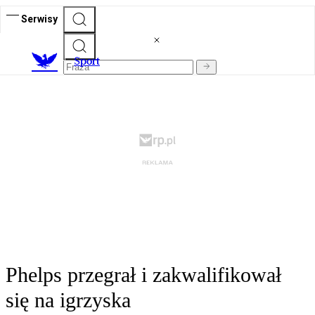
Serwisy
S
port
Phelps przegrał i zakwalifikował
się na igrzyska