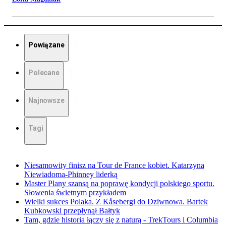
Powiązane
Polecane
Najnowsze
Tagi
Niesamowity finisz na Tour de France kobiet. Katarzyna
Niewiadoma-Phinney liderką
Master Plany szansą na poprawę kondycji polskiego sportu.
Słowenia świetnym przykładem
Wielki sukces Polaka. Z Kåsebergi do Dziwnowa. Bartek
Kubkowski przepłynął Bałtyk
Tam, gdzie historia łączy się z naturą - TrekTours i Columbia