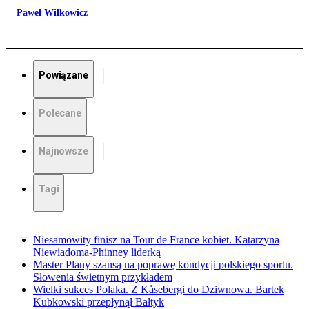
Paweł Wilkowicz
Powiązane
Polecane
Najnowsze
Tagi
Niesamowity finisz na Tour de France kobiet. Katarzyna
Niewiadoma-Phinney liderką
Master Plany szansą na poprawę kondycji polskiego sportu.
Słowenia świetnym przykładem
Wielki sukces Polaka. Z Kåsebergi do Dziwnowa. Bartek
Kubkowski przepłynął Bałtyk