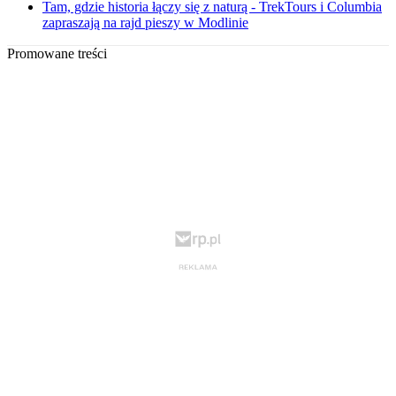
Tam, gdzie historia łączy się z naturą - TrekTours i Columbia
zapraszają na rajd pieszy w Modlinie
Promowane treści