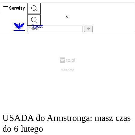
Serwisy
S
port
USADA do Armstronga: masz czas
do 6 lutego