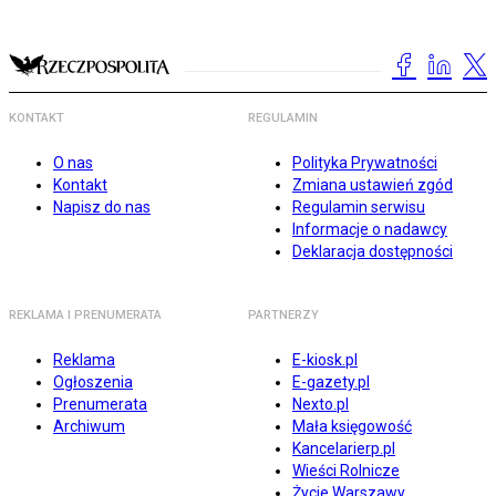
KONTAKT
REGULAMIN
O nas
Polityka Prywatności
Kontakt
Zmiana ustawień zgód
Napisz do nas
Regulamin serwisu
Informacje o nadawcy
Deklaracja dostępności
REKLAMA I PRENUMERATA
PARTNERZY
Reklama
E-kiosk.pl
Ogłoszenia
E-gazety.pl
Prenumerata
Nexto.pl
Archiwum
Mała księgowość
Kancelarierp.pl
Wieści Rolnicze
Życie Warszawy