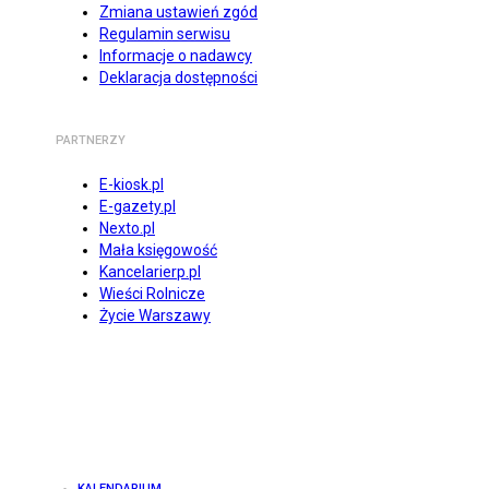
Zmiana ustawień zgód
Regulamin serwisu
Informacje o nadawcy
Deklaracja dostępności
PARTNERZY
E-kiosk.pl
E-gazety.pl
Nexto.pl
Mała księgowość
Kancelarierp.pl
Wieści Rolnicze
Życie Warszawy
KALENDARIUM