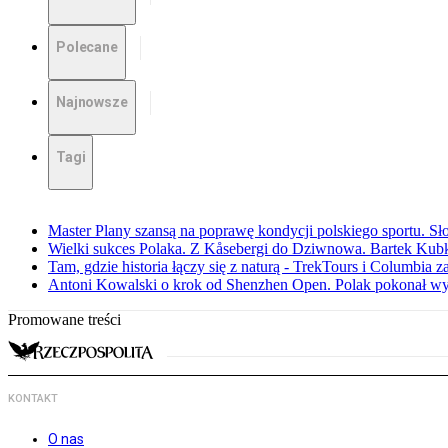
Polecane
Najnowsze
Tagi
Master Plany szansą na poprawę kondycji polskiego sportu. S
Wielki sukces Polaka. Z Kåsebergi do Dziwnowa. Bartek Kubk
Tam, gdzie historia łączy się z naturą - TrekTours i Columbia z
Antoni Kowalski o krok od Shenzhen Open. Polak pokonał w
Promowane treści
KONTAKT
O nas