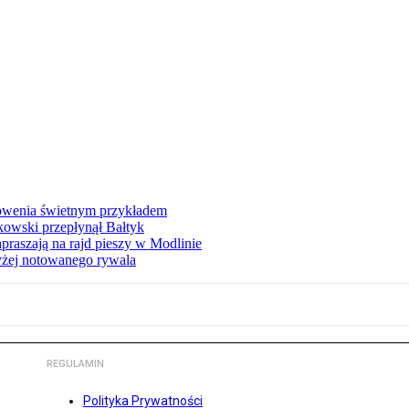
łowenia świetnym przykładem
owski przepłynął Bałtyk
apraszają na rajd pieszy w Modlinie
yżej notowanego rywala
REGULAMIN
Polityka Prywatności