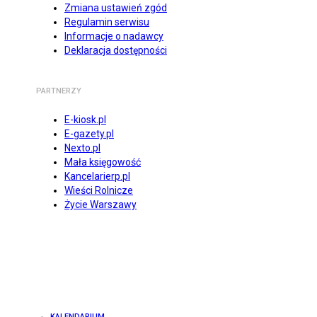
Zmiana ustawień zgód
Regulamin serwisu
Informacje o nadawcy
Deklaracja dostępności
PARTNERZY
E-kiosk.pl
E-gazety.pl
Nexto.pl
Mała księgowość
Kancelarierp.pl
Wieści Rolnicze
Życie Warszawy
KALENDARIUM