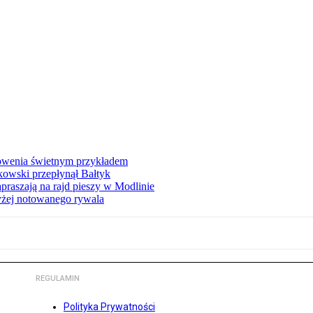
łowenia świetnym przykładem
owski przepłynął Bałtyk
apraszają na rajd pieszy w Modlinie
yżej notowanego rywala
REGULAMIN
Polityka Prywatności