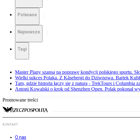
Polecane
Najnowsze
Tagi
Master Plany szansą na poprawę kondycji polskiego sportu. S
Wielki sukces Polaka. Z Kåsebergi do Dziwnowa. Bartek Kubk
Tam, gdzie historia łączy się z naturą - TrekTours i Columbia z
Antoni Kowalski o krok od Shenzhen Open. Polak pokonał w
Promowane treści
KONTAKT
O nas