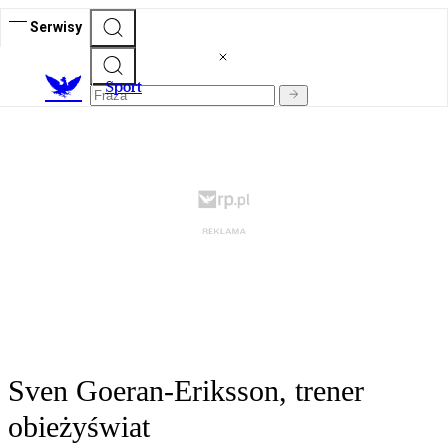
Serwisy
S
port
Sven Goeran-Eriksson, trener
obieżyświat