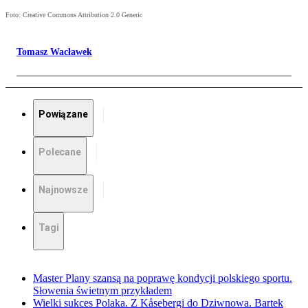
Foto: Creative Commons Attribution 2.0 Generic
Tomasz Wacławek
Powiązane
Polecane
Najnowsze
Tagi
Master Plany szansą na poprawę kondycji polskiego sportu.
Słowenia świetnym przykładem
Wielki sukces Polaka. Z Kåsebergi do Dziwnowa. Bartek