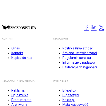
KONTAKT
REGULAMIN
O nas
Polityka Prywatności
Kontakt
Zmiana ustawień zgód
Napisz do nas
Regulamin serwisu
Informacje o nadawcy
Deklaracja dostępności
REKLAMA I PRENUMERATA
PARTNERZY
Reklama
E-kiosk.pl
Ogłoszenia
E-gazety.pl
Prenumerata
Nexto.pl
Archiwum
Mała księgowość