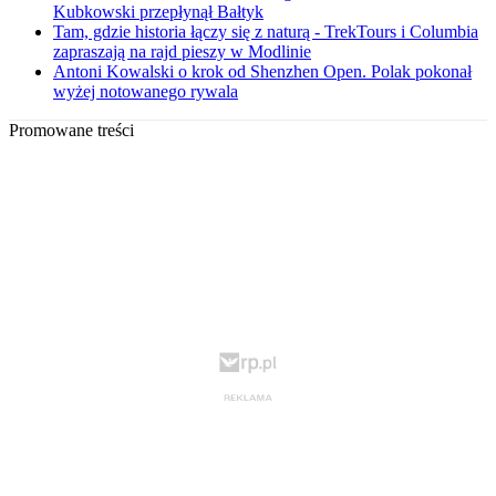
Kubkowski przepłynął Bałtyk
Tam, gdzie historia łączy się z naturą - TrekTours i Columbia
zapraszają na rajd pieszy w Modlinie
Antoni Kowalski o krok od Shenzhen Open. Polak pokonał
wyżej notowanego rywala
Promowane treści