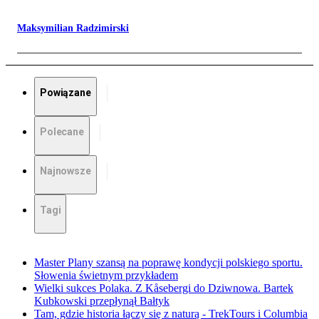
Maksymilian Radzimirski
Powiązane
Polecane
Najnowsze
Tagi
Master Plany szansą na poprawę kondycji polskiego sportu.
Słowenia świetnym przykładem
Wielki sukces Polaka. Z Kåsebergi do Dziwnowa. Bartek
Kubkowski przepłynął Bałtyk
Tam, gdzie historia łączy się z naturą - TrekTours i Columbia