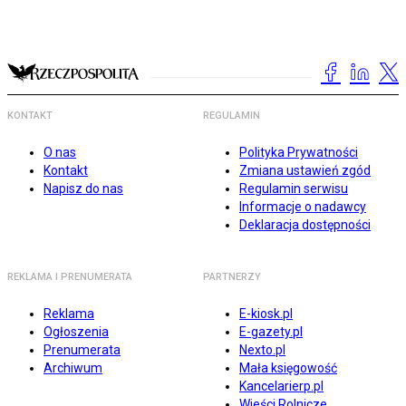
KONTAKT
REGULAMIN
O nas
Polityka Prywatności
Kontakt
Zmiana ustawień zgód
Napisz do nas
Regulamin serwisu
Informacje o nadawcy
Deklaracja dostępności
REKLAMA I PRENUMERATA
PARTNERZY
Reklama
E-kiosk.pl
Ogłoszenia
E-gazety.pl
Prenumerata
Nexto.pl
Archiwum
Mała księgowość
Kancelarierp.pl
Wieści Rolnicze