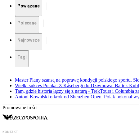
Powiązane
Polecane
Najnowsze
Tagi
Master Plany szansą na poprawę kondycji polskiego sportu. S
Wielki sukces Polaka. Z Kåsebergi do Dziwnowa. Bartek Kubk
Tam, gdzie historia łączy się z naturą - TrekTours i Columbia z
Antoni Kowalski o krok od Shenzhen Open. Polak pokonał w
Promowane treści
KONTAKT