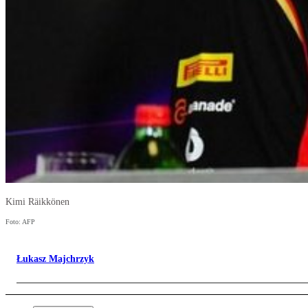
Kimi Räikkönen
Foto: AFP
Łukasz Majchrzyk