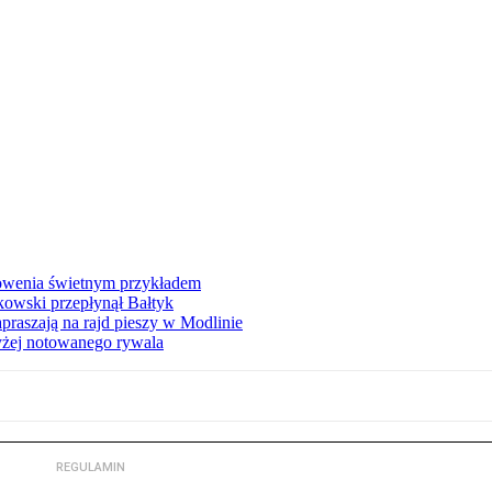
łowenia świetnym przykładem
owski przepłynął Bałtyk
apraszają na rajd pieszy w Modlinie
yżej notowanego rywala
REGULAMIN