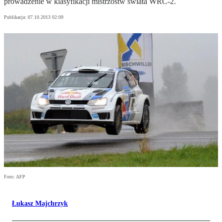
prowadzenie w klasyfikacji mistrzostw świata WRC-2.
Publikacja:
07.10.2013 02:09
Foto: AFP
Łukasz Majchrzyk