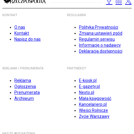
KONTAKT
REGULAMIN
O nas
Polityka Prywatności
Kontakt
Zmiana ustawień zgód
Napisz do nas
Regulamin serwisu
Informacje o nadawcy
Deklaracja dostępności
REKLAMA I PRENUMERATA
PARTNERZY
Reklama
E-kiosk.pl
Ogłoszenia
E-gazety.pl
Prenumerata
Nexto.pl
Archiwum
Mała księgowość
Kancelarierp.pl
Wieści Rolnicze
Życie Warszawy
NASZE WYDARZENIA