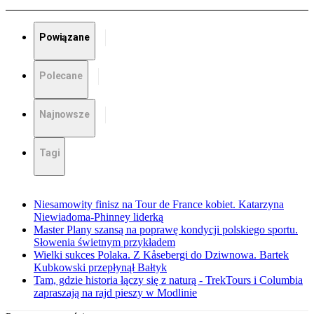
Powiązane
Polecane
Najnowsze
Tagi
Niesamowity finisz na Tour de France kobiet. Katarzyna
Niewiadoma-Phinney liderką
Master Plany szansą na poprawę kondycji polskiego sportu.
Słowenia świetnym przykładem
Wielki sukces Polaka. Z Kåsebergi do Dziwnowa. Bartek
Kubkowski przepłynął Bałtyk
Tam, gdzie historia łączy się z naturą - TrekTours i Columbia
zapraszają na rajd pieszy w Modlinie