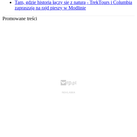
Tam, gdzie historia łączy się z naturą - TrekTours i Columbia
zapraszają na rajd pieszy w Modlinie
Promowane treści