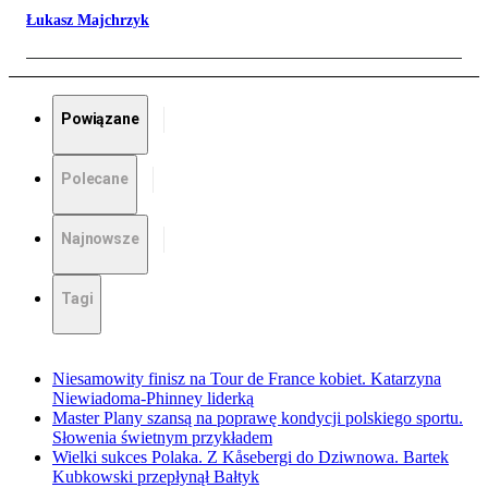
Łukasz Majchrzyk
Powiązane
Polecane
Najnowsze
Tagi
Niesamowity finisz na Tour de France kobiet. Katarzyna
Niewiadoma-Phinney liderką
Master Plany szansą na poprawę kondycji polskiego sportu.
Słowenia świetnym przykładem
Wielki sukces Polaka. Z Kåsebergi do Dziwnowa. Bartek
Kubkowski przepłynął Bałtyk