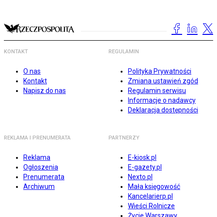
KONTAKT
REGULAMIN
O nas
Polityka Prywatności
Kontakt
Zmiana ustawień zgód
Napisz do nas
Regulamin serwisu
Informacje o nadawcy
Deklaracja dostępności
REKLAMA I PRENUMERATA
PARTNERZY
Reklama
E-kiosk.pl
Ogłoszenia
E-gazety.pl
Prenumerata
Nexto.pl
Archiwum
Mała księgowość
Kancelarierp.pl
Wieści Rolnicze
Życie Warszawy