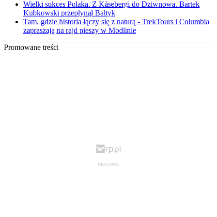
Wielki sukces Polaka. Z Kåsebergi do Dziwnowa. Bartek
Kubkowski przepłynął Bałtyk
Tam, gdzie historia łączy się z naturą - TrekTours i Columbia
zapraszają na rajd pieszy w Modlinie
Promowane treści