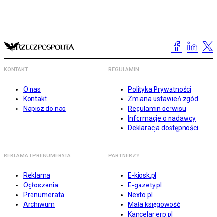
KONTAKT
REGULAMIN
O nas
Polityka Prywatności
Kontakt
Zmiana ustawień zgód
Napisz do nas
Regulamin serwisu
Informacje o nadawcy
Deklaracja dostępności
REKLAMA I PRENUMERATA
PARTNERZY
Reklama
E-kiosk.pl
Ogłoszenia
E-gazety.pl
Prenumerata
Nexto.pl
Archiwum
Mała księgowość
Kancelarierp.pl