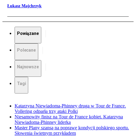
Łukasz Majchrzyk
Powiązane
Polecane
Najnowsze
Tagi
Katarzyna Niewiadoma-Phinney druga w Tour de France.
Vollering odparła trzy ataki Polki
Niesamowity finisz na Tour de France kobiet. Katarzyna
Niewiadoma-Phinney liderką
Master Plany szansą na poprawę kondycji polskiego sportu.
Słowenia świetnym przykładem