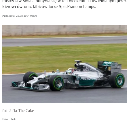
mistrzostw świata odbywa się w ten weekend na uwielbianym przez
kierowców oraz kibiców torze Spa-Francorchamps.
Publikacja:
21.08.2014 08:30
fot. Jaffa The Cake
Foto: Flickr