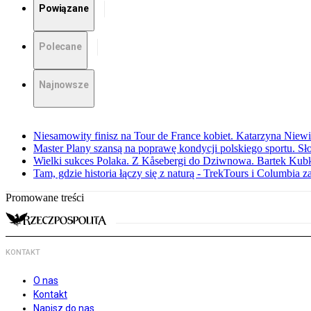
Powiązane
Polecane
Najnowsze
Niesamowity finisz na Tour de France kobiet. Katarzyna Niew
Master Plany szansą na poprawę kondycji polskiego sportu. S
Wielki sukces Polaka. Z Kåsebergi do Dziwnowa. Bartek Kubk
Tam, gdzie historia łączy się z naturą - TrekTours i Columbia z
Promowane treści
KONTAKT
O nas
Kontakt
Napisz do nas