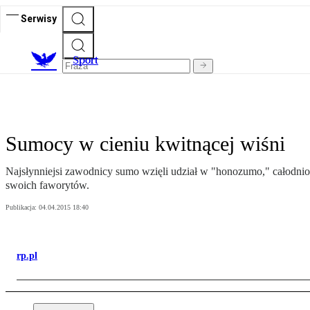
Serwisy
S
port
Sumocy w cieniu kwitnącej wiśni
Najsłynniejsi zawodnicy sumo wzięli udział w "honozumo," całodniow
swoich faworytów.
Publikacja:
04.04.2015 18:40
rp.pl