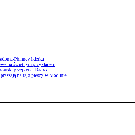
iadoma-Phinney liderką
łowenia świetnym przykładem
owski przepłynął Bałtyk
apraszają na rajd pieszy w Modlinie