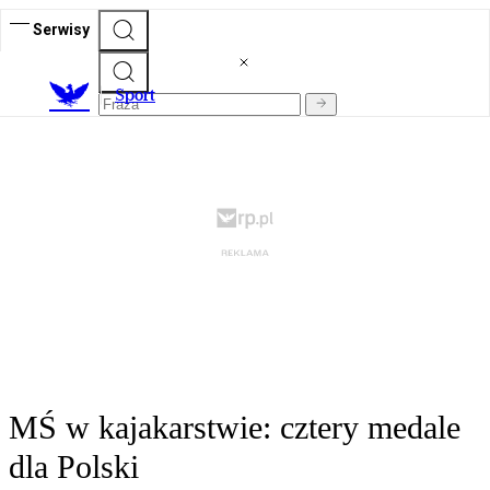
Serwisy
S
port
MŚ w kajakarstwie: cztery medale
dla Polski