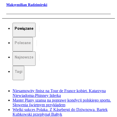
Maksymilian Radzimirski
Powiązane
Polecane
Najnowsze
Tagi
Niesamowity finisz na Tour de France kobiet. Katarzyna
Niewiadoma-Phinney liderką
Master Plany szansą na poprawę kondycji polskiego sportu.
Słowenia świetnym przykładem
Wielki sukces Polaka. Z Kåsebergi do Dziwnowa. Bartek
Kubkowski przepłynął Bałtyk