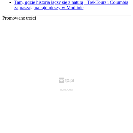
Tam, gdzie historia łączy się z naturą - TrekTours i Columbia
zapraszają na rajd pieszy w Modlinie
Promowane treści