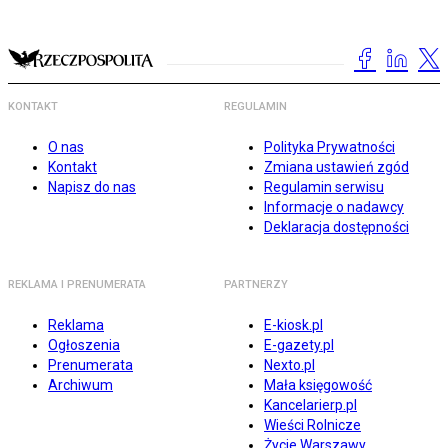
KONTAKT
REGULAMIN
O nas
Polityka Prywatności
Kontakt
Zmiana ustawień zgód
Napisz do nas
Regulamin serwisu
Informacje o nadawcy
Deklaracja dostępności
REKLAMA I PRENUMERATA
PARTNERZY
Reklama
E-kiosk.pl
Ogłoszenia
E-gazety.pl
Prenumerata
Nexto.pl
Archiwum
Mała księgowość
Kancelarierp.pl
Wieści Rolnicze
Życie Warszawy