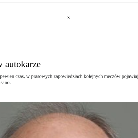
w autokarze
ewien czas, w prasowych zapowiedziach kolejnych meczów pojawiają si
isano.