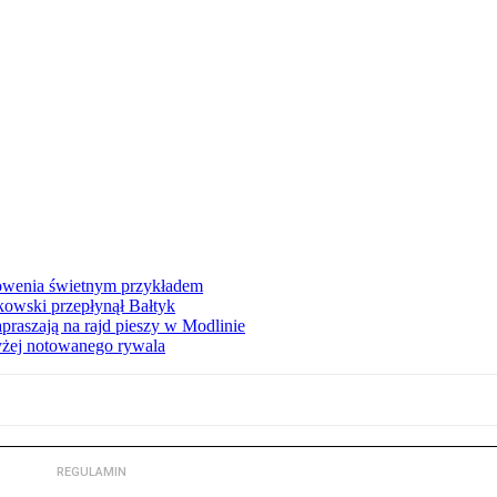
łowenia świetnym przykładem
owski przepłynął Bałtyk
apraszają na rajd pieszy w Modlinie
yżej notowanego rywala
REGULAMIN