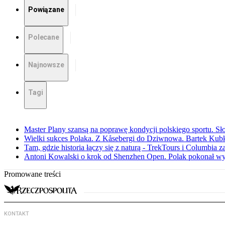
Powiązane
Polecane
Najnowsze
Tagi
Master Plany szansą na poprawę kondycji polskiego sportu. S
Wielki sukces Polaka. Z Kåsebergi do Dziwnowa. Bartek Kubk
Tam, gdzie historia łączy się z naturą - TrekTours i Columbia z
Antoni Kowalski o krok od Shenzhen Open. Polak pokonał w
Promowane treści
KONTAKT