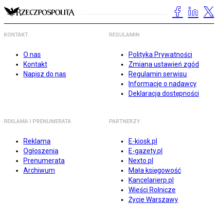
KONTAKT
REGULAMIN
O nas
Polityka Prywatności
Kontakt
Zmiana ustawień zgód
Napisz do nas
Regulamin serwisu
Informacje o nadawcy
Deklaracja dostępności
REKLAMA I PRENUMERATA
PARTNERZY
Reklama
E-kiosk.pl
Ogłoszenia
E-gazety.pl
Prenumerata
Nexto.pl
Archiwum
Mała księgowość
Kancelarierp.pl
Wieści Rolnicze
Życie Warszawy