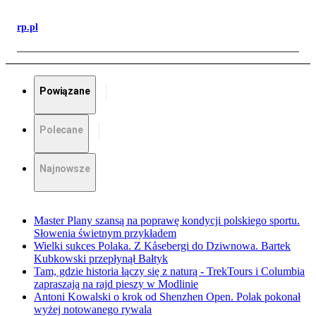
rp.pl
Powiązane
Polecane
Najnowsze
Master Plany szansą na poprawę kondycji polskiego sportu.
Słowenia świetnym przykładem
Wielki sukces Polaka. Z Kåsebergi do Dziwnowa. Bartek
Kubkowski przepłynął Bałtyk
Tam, gdzie historia łączy się z naturą - TrekTours i Columbia
zapraszają na rajd pieszy w Modlinie
Antoni Kowalski o krok od Shenzhen Open. Polak pokonał
wyżej notowanego rywala