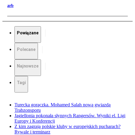
arb
Powiązane
Polecane
Najnowsze
Tagi
Turecka gorączka. Mohamed Salah nową gwiazdą
Trabzonsporu
Jagiellonia pokonała słynnych Rangersów. Wyniki el. Ligi
Europy i Konferencji
Z kim zagrają polskie kluby w europejskich pucharach?
Rywale i terminarz