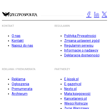
KONTAKT
REGULAMIN
O nas
Polityka Prywatności
Kontakt
Zmiana ustawień zgód
Napisz do nas
Regulamin serwisu
Informacje o nadawcy
Deklaracja dostępności
REKLAMA I PRENUMERATA
PARTNERZY
Reklama
E-kiosk.pl
Ogłoszenia
E-gazety.pl
Prenumerata
Nexto.pl
Archiwum
Mała księgowość
Kancelarierp.pl
Wieści Rolnicze
Życie Warszawy