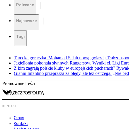
Polecane
Najnowsze
Tagi
Turecka gorączka. Mohamed Salah nową gwiazdą Trabzonspo
Jagiellonia pokonała słynnych Rangersów. Wyniki el. Ligi Eur
Z kim zagrają polskie kluby w europejskich pucharach? Rywale
Gianni Infantino przeprasza za błędy, ale też ostrzega. „Nie będ
Promowane treści
KONTAKT
O nas
Kontakt