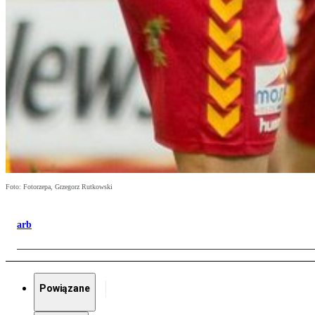
Foto: Fotorzepa, Grzegorz Rutkowski
arb
Powiązane