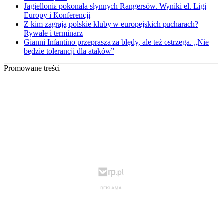
Jagiellonia pokonała słynnych Rangersów. Wyniki el. Ligi
Europy i Konferencji
Z kim zagrają polskie kluby w europejskich pucharach?
Rywale i terminarz
Gianni Infantino przeprasza za błędy, ale też ostrzega. „Nie
będzie tolerancji dla ataków”
Promowane treści