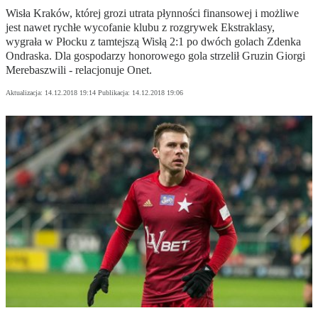
Wisła Kraków, której grozi utrata płynności finansowej i możliwe
jest nawet rychłe wycofanie klubu z rozgrywek Ekstraklasy,
wygrała w Płocku z tamtejszą Wisłą 2:1 po dwóch golach Zdenka
Ondraska. Dla gospodarzy honorowego gola strzelił Gruzin Giorgi
Merebaszwili - relacjonuje Onet.
Aktualizacja:
14.12.2018 19:14
Publikacja:
14.12.2018 19:06