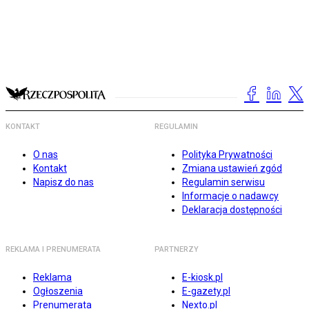
KONTAKT
REGULAMIN
O nas
Polityka Prywatności
Kontakt
Zmiana ustawień zgód
Napisz do nas
Regulamin serwisu
Informacje o nadawcy
Deklaracja dostępności
REKLAMA I PRENUMERATA
PARTNERZY
Reklama
E-kiosk.pl
Ogłoszenia
E-gazety.pl
Prenumerata
Nexto.pl