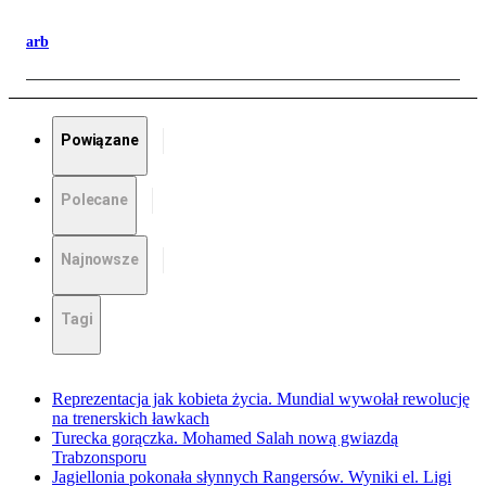
arb
Powiązane
Polecane
Najnowsze
Tagi
Reprezentacja jak kobieta życia. Mundial wywołał rewolucję
na trenerskich ławkach
Turecka gorączka. Mohamed Salah nową gwiazdą
Trabzonsporu
Jagiellonia pokonała słynnych Rangersów. Wyniki el. Ligi