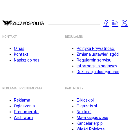
KONTAKT
REGULAMIN
O nas
Polityka Prywatności
Kontakt
Zmiana ustawień zgód
Napisz do nas
Regulamin serwisu
Informacje o nadawcy
Deklaracja dostępności
REKLAMA I PRENUMERATA
PARTNERZY
Reklama
E-kiosk.pl
Ogłoszenia
E-gazety.pl
Prenumerata
Nexto.pl
Archiwum
Mała księgowość
Kancelarierp.pl
Wieści Rolnicze