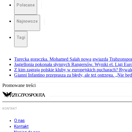
Polecane
Najnowsze
Tagi
Turecka gorączka. Mohamed Salah nową gwiazdą Trabzonspo
Jagiellonia pokonała słynnych Rangersów. Wyniki el. Ligi Eur
Z kim zagrają polskie kluby w europejskich pucharach? Rywale
Gianni Infantino przeprasza za błędy, ale też ostrzega. „Nie będ
Promowane treści
KONTAKT
O nas
Kontakt