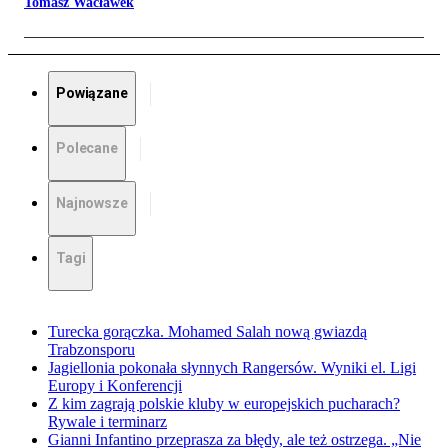
Tomasz Wacławek
Powiązane
Polecane
Najnowsze
Tagi
Turecka gorączka. Mohamed Salah nową gwiazdą
Trabzonsporu
Jagiellonia pokonała słynnych Rangersów. Wyniki el. Ligi
Europy i Konferencji
Z kim zagrają polskie kluby w europejskich pucharach?
Rywale i terminarz
Gianni Infantino przeprasza za błędy, ale też ostrzega. „Nie