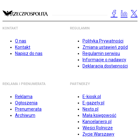
KONTAKT
REGULAMIN
O nas
Polityka Prywatności
Kontakt
Zmiana ustawień zgód
Napisz do nas
Regulamin serwisu
Informacje o nadawcy
Deklaracja dostępności
REKLAMA I PRENUMERATA
PARTNERZY
Reklama
E-kiosk.pl
Ogłoszenia
E-gazety.pl
Prenumerata
Nexto.pl
Archiwum
Mała księgowość
Kancelarierp.pl
Wieści Rolnicze
Życie Warszawy