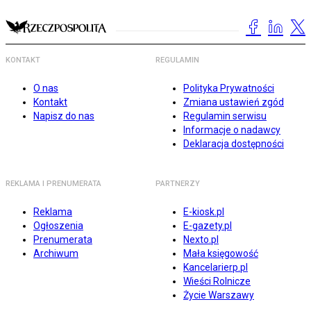
KONTAKT
REGULAMIN
O nas
Polityka Prywatności
Kontakt
Zmiana ustawień zgód
Napisz do nas
Regulamin serwisu
Informacje o nadawcy
Deklaracja dostępności
REKLAMA I PRENUMERATA
PARTNERZY
Reklama
E-kiosk.pl
Ogłoszenia
E-gazety.pl
Prenumerata
Nexto.pl
Archiwum
Mała księgowość
Kancelarierp.pl
Wieści Rolnicze
Życie Warszawy