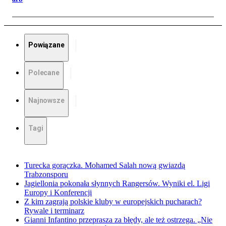
Powiązane
Polecane
Najnowsze
Tagi
Turecka gorączka. Mohamed Salah nową gwiazdą
Trabzonsporu
Jagiellonia pokonała słynnych Rangersów. Wyniki el. Ligi
Europy i Konferencji
Z kim zagrają polskie kluby w europejskich pucharach?
Rywale i terminarz
Gianni Infantino przeprasza za błędy, ale też ostrzega. „Nie