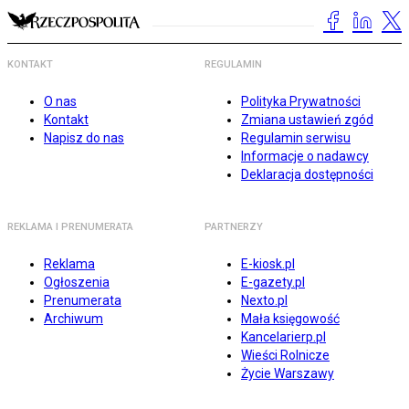
KONTAKT
REGULAMIN
O nas
Polityka Prywatności
Kontakt
Zmiana ustawień zgód
Napisz do nas
Regulamin serwisu
Informacje o nadawcy
Deklaracja dostępności
REKLAMA I PRENUMERATA
PARTNERZY
Reklama
E-kiosk.pl
Ogłoszenia
E-gazety.pl
Prenumerata
Nexto.pl
Archiwum
Mała księgowość
Kancelarierp.pl
Wieści Rolnicze
Życie Warszawy