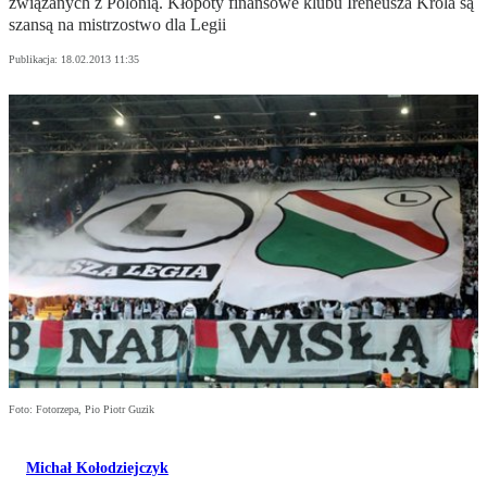
związanych z Polonią. Kłopoty finansowe klubu Ireneusza Króla są
szansą na mistrzostwo dla Legii
Publikacja:
18.02.2013 11:35
Foto: Fotorzepa, Pio Piotr Guzik
Michał Kołodziejczyk