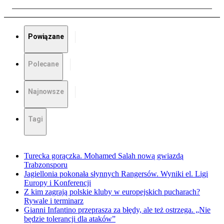
Powiązane
Polecane
Najnowsze
Tagi
Turecka gorączka. Mohamed Salah nową gwiazdą
Trabzonsporu
Jagiellonia pokonała słynnych Rangersów. Wyniki el. Ligi
Europy i Konferencji
Z kim zagrają polskie kluby w europejskich pucharach?
Rywale i terminarz
Gianni Infantino przeprasza za błędy, ale też ostrzega. „Nie
będzie tolerancji dla ataków”