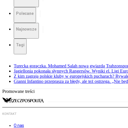
Polecane
Najnowsze
Tagi
Turecka gorączka. Mohamed Salah nową gwiazdą Trabzonspo
Jagiellonia pokonała słynnych Rangersów. Wyniki el. Ligi Eur
Z kim zagrają polskie kluby w europejskich pucharach? Rywale
Gianni Infantino przeprasza za błędy, ale też ostrzega. „Nie będ
Promowane treści
KONTAKT
O nas