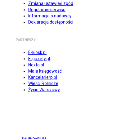
Zmiana ustawień zgód
Regulamin serwisu
Informacje o nadawcy
Deklaracja dostępności
PARTNERZY
E-kiosk.pl
E-gazety.pl
Nexto.pl
Mała księgowość
Kancelarierp.pl
Wieści Rolnicze
Życie Warszawy
KALENDARIUM