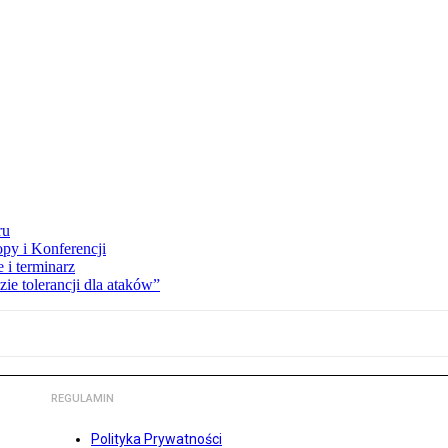
ru
opy i Konferencji
 i terminarz
zie tolerancji dla ataków”
REGULAMIN
Polityka Prywatności