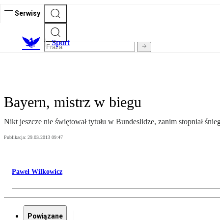
Serwisy
S
port
Bayern, mistrz w biegu
Nikt jeszcze nie świętował tytułu w Bundeslidze, zanim stopniał śnie
Publikacja:
29.03.2013 09:47
Paweł Wilkowicz
Powiązane