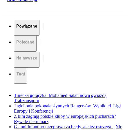
Powiązane
Polecane
Najnowsze
Tagi
Turecka gorączka. Mohamed Salah nową gwiazdą
Trabzonsporu
Jagiellonia pokonała słynnych Rangersów. Wyniki el. Ligi
Europy i Konferencji
Z kim zagrają polskie kluby w europejskich pucharach?
Rywale i terminarz
Gianni Infantino przeprasza za błędy, ale też ostrzega. „Nie