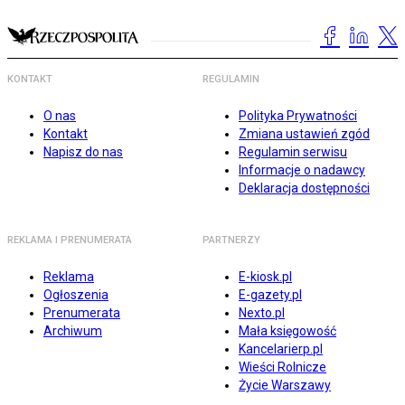
KONTAKT
REGULAMIN
O nas
Polityka Prywatności
Kontakt
Zmiana ustawień zgód
Napisz do nas
Regulamin serwisu
Informacje o nadawcy
Deklaracja dostępności
REKLAMA I PRENUMERATA
PARTNERZY
Reklama
E-kiosk.pl
Ogłoszenia
E-gazety.pl
Prenumerata
Nexto.pl
Archiwum
Mała księgowość
Kancelarierp.pl
Wieści Rolnicze
Życie Warszawy