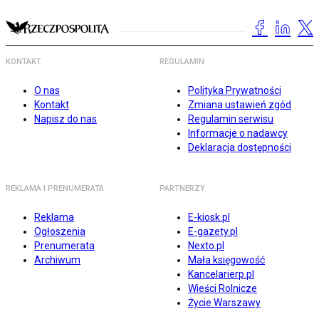
KONTAKT
REGULAMIN
O nas
Polityka Prywatności
Kontakt
Zmiana ustawień zgód
Napisz do nas
Regulamin serwisu
Informacje o nadawcy
Deklaracja dostępności
REKLAMA I PRENUMERATA
PARTNERZY
Reklama
E-kiosk.pl
Ogłoszenia
E-gazety.pl
Prenumerata
Nexto.pl
Archiwum
Mała księgowość
Kancelarierp.pl
Wieści Rolnicze
Życie Warszawy