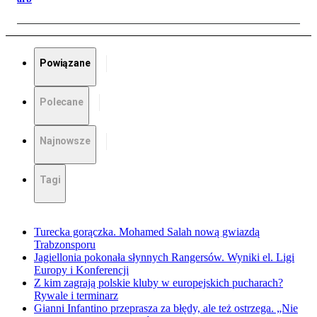
Powiązane
Polecane
Najnowsze
Tagi
Turecka gorączka. Mohamed Salah nową gwiazdą
Trabzonsporu
Jagiellonia pokonała słynnych Rangersów. Wyniki el. Ligi
Europy i Konferencji
Z kim zagrają polskie kluby w europejskich pucharach?
Rywale i terminarz
Gianni Infantino przeprasza za błędy, ale też ostrzega. „Nie