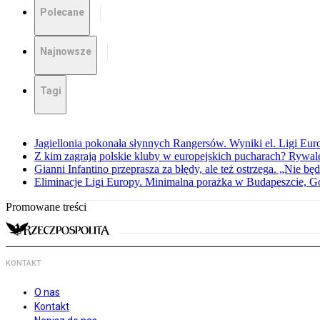
Polecane
Najnowsze
Tagi
Jagiellonia pokonała słynnych Rangersów. Wyniki el. Ligi Eur
Z kim zagrają polskie kluby w europejskich pucharach? Rywale
Gianni Infantino przeprasza za błędy, ale też ostrzega. „Nie będ
Eliminacje Ligi Europy. Minimalna porażka w Budapeszcie, G
Promowane treści
KONTAKT
O nas
Kontakt