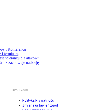
opy i Konferencji
 i terminarz
zie tolerancji dla ataków”
órnik zachowuje nadzieję
REGULAMIN
Polityka Prywatności
Zmiana ustawień zgód