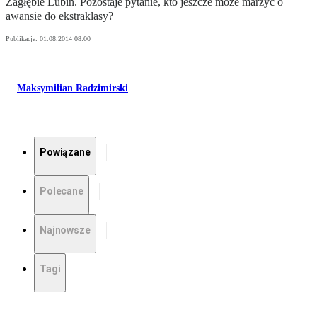
Zagłębie Lubin. Pozostaje pytanie, kto jeszcze może marzyć o
awansie do ekstraklasy?
Publikacja:
01.08.2014 08:00
Maksymilian Radzimirski
Powiązane
Polecane
Najnowsze
Tagi