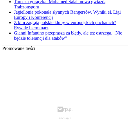
Turecka gorączka. Mohamed Salah nową gwiazdą
Trabzonsporu
Jagiellonia pokonała słynnych Rangersów. Wyniki el. Ligi
Europy i Konferencji
Z kim zagrają polskie kluby w europejskich pucharach?
Rywale i terminarz
Gianni Infantino przeprasza za błędy, ale też ostrzega. „Nie
będzie tolerancji dla ataków”
Promowane treści