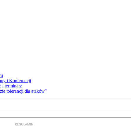
ru
opy i Konferencji
 i terminarz
zie tolerancji dla ataków”
REGULAMIN