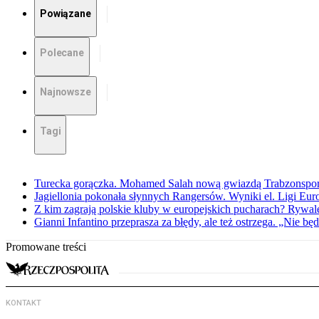
Powiązane
Polecane
Najnowsze
Tagi
Turecka gorączka. Mohamed Salah nową gwiazdą Trabzonspo
Jagiellonia pokonała słynnych Rangersów. Wyniki el. Ligi Eur
Z kim zagrają polskie kluby w europejskich pucharach? Rywale
Gianni Infantino przeprasza za błędy, ale też ostrzega. „Nie będ
Promowane treści
KONTAKT